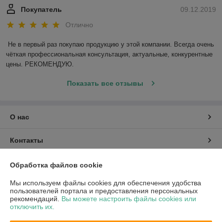
Покупатель
09.12.2019
Отлично
Не в первый раз покупаю продукцию у этой компании. Всегда очень 
чёткая профессиональная консультация, актуальные, конкурентные 
цены. РЕКОМЕНДУЮ.
Показать все отзывы
О нас
Контакты
Доставка и оплата
Обработка файлов cookie
Мы используем файлы cookies для обеспечения удобства
График работы
пользователей портала и предоставления персональных
рекомендаций.
Вы можете настроить файлы cookies или
отключить их.
Полная версия сайта