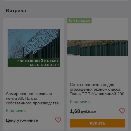
Витрина
Топ продаж
Cетка пластиковая для
ограждения экономкласса.
Армированная колючая
Ткань ТПП-УФ шириной 200
лента АКЛ Егоза
см плотность 100г/м2
В наличии
собственного производства
диам. 300, 450, 500, 600,
В наличии
1,68
руб./кв.м
700, 900 мм
Цену уточняйте
Купить