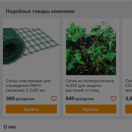
Подобные товары компании
Сетка пластиковая для
Сетка из полипропилена
Се
ограждения РАНЧ
4х250 для защиты
СО
(зеленая) 2,0х50 мп
растений от птиц
зел
мп
360
840
3,
руб./рулон
руб./рулон
Купить
Купить
О нас