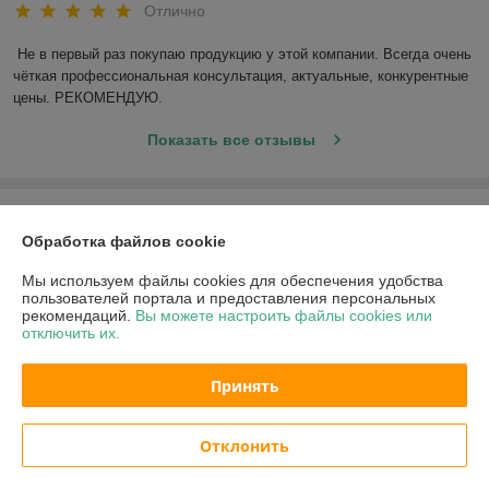
Отлично
Не в первый раз покупаю продукцию у этой компании. Всегда очень 
чёткая профессиональная консультация, актуальные, конкурентные 
цены. РЕКОМЕНДУЮ.
Показать все отзывы
О нас
Обработка файлов cookie
Контакты
Мы используем файлы cookies для обеспечения удобства
пользователей портала и предоставления персональных
рекомендаций.
Вы можете настроить файлы cookies или
Доставка и оплата
отключить их.
График работы
Принять
Полная версия сайта
Отклонить
Политика обработки cookies