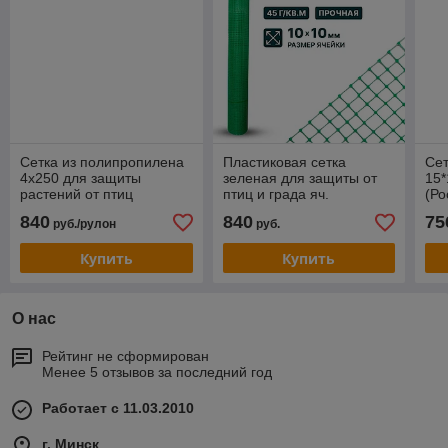
Сетка из полипропилена
Пластиковая сетка
Сет
4х250 для защиты
зеленая для защиты от
15*
растений от птиц
птиц и града яч.
(Ро
10х10мм, рулон 4х250 м
840
840
75
руб./рулон
руб.
Купить
Купить
О нас
Рейтинг не сформирован
Менее 5 отзывов за последний год
Работает с 11.03.2010
г. Минск