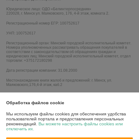
Юридическое лицо:
ОДО «Белинтерпосредник»
220028, г. Минск ул. Маяковского, 176, 4-й этаж, комната 2.
Регистрационный номер ЕГР: 100752617
УНП: 100752617
Регистрационный орган: Минский городской исполнительный комитет.
Номера уполномоченных рассматривать обращения покупателей в
соответствии с законодательством об обращениях граждан и
юридических лиц: Минский городской исполнительный комитет, отдел
торговли: +375172180298
Дата регистрации компании: 31.08.2000
Местонахождение книги жалоб и предложений: г. Минск, ул.
Маяковского,176,4-й этаж, каб.2
Обработка файлов cookie
Мы используем файлы cookies для обеспечения удобства
пользователей портала и предоставления персональных
рекомендаций.
Вы можете настроить файлы cookies или
отключить их.