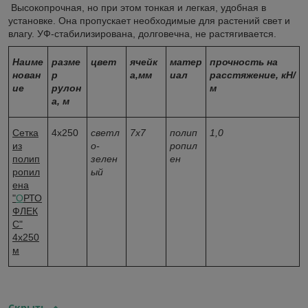
Высокопрочная, но при этом тонкая и легкая, удобная в
установке. Она пропускает необходимые для растений свет и
влагу. УФ-стабилизирована, долговечна, не растягивается.
Наиме
разме
цвет
ячейк
матер
прочность на
нован
р
а,мм
иал
расстяжение, кН/
ие
рулон
м
а, м
Сетка
4х250
светл
7х7
полип
1,0
из
о-
ропил
полип
зелен
ен
ропил
ый
ена
"
О
РТО
ФЛЕК
С"
4х250
м
Скрыть